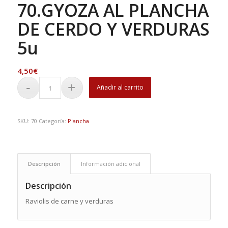
70.GYOZA AL PLANCHA
DE CERDO Y VERDURAS
5u
4,50
€
Añadir al carrito
SKU:
70
Categoría:
Plancha
Descripción
Información adicional
Descripción
Raviolis de carne y verduras