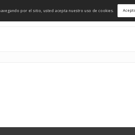
Acept
r navegando por el sitio, usted acepta nuestro uso de cookies.
I