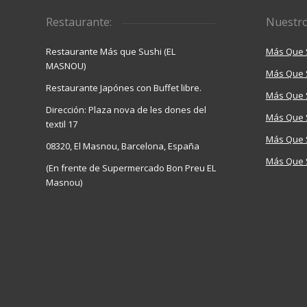
Restaurante:
Nuestro
Restaurante Más que Sushi (EL
Más Que 
MASNOU)
Más Que 
Restaurante Japónes con Buffet libre.
Más Que S
Dirección: Plaza nova de les dones del
Más Que 
textil 17
Más Que S
08320, El Masnou, Barcelona, España
Más Que 
(En frente de Supermercado Bon Preu EL
Masnou)