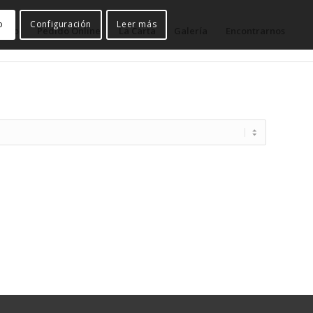
o
Configuración
Leer más
nicio
Pedido Online
La Carta
Galería
Encontrarnos