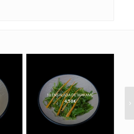
10.ENSALADA DE WAKAME
4,50
€