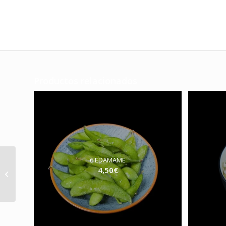
Productos relacionados
6.EDAMAME
203.MOCHI NUTELLA
4,50
€
(1u)