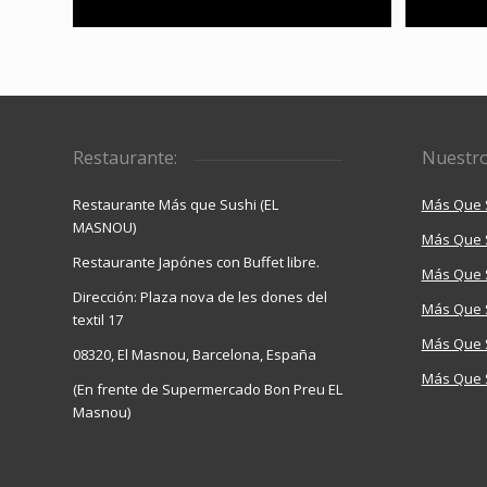
Restaurante:
Nuestro
Restaurante Más que Sushi (EL
Más Que 
MASNOU)
Más Que 
Restaurante Japónes con Buffet libre.
Más Que S
Dirección: Plaza nova de les dones del
Más Que 
textil 17
Más Que S
08320, El Masnou, Barcelona, España
Más Que 
(En frente de Supermercado Bon Preu EL
Masnou)