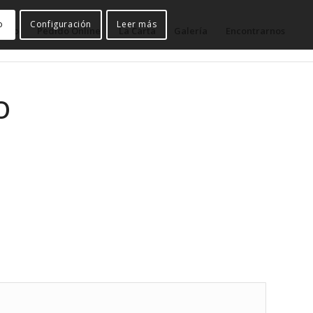
o
Configuración
Leer más
nicio
Pedido Online
La Carta
Galería
Encontrarnos
O