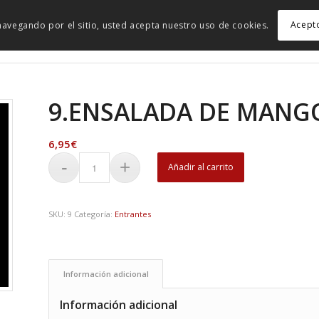
Acept
r navegando por el sitio, usted acepta nuestro uso de cookies.
I
9.ENSALADA DE MANG
6,95
€
Añadir al carrito
SKU:
9
Categoría:
Entrantes
Información adicional
Información adicional