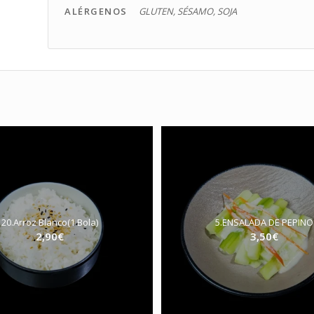
ALÉRGENOS
GLUTEN, SÉSAMO, SOJA
20.Arroz Blanco(1 Bola)
5.ENSALADA DE PEPINO
2,90
€
3,50
€