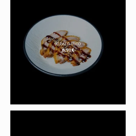
90.PATO FRITO
6,90
€