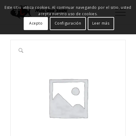
Este sitio utiliza cookies. Al continuar navegando por el sitio, usted
acepta nuestro uso de cookies.
Acepto
Configuración
Leer más