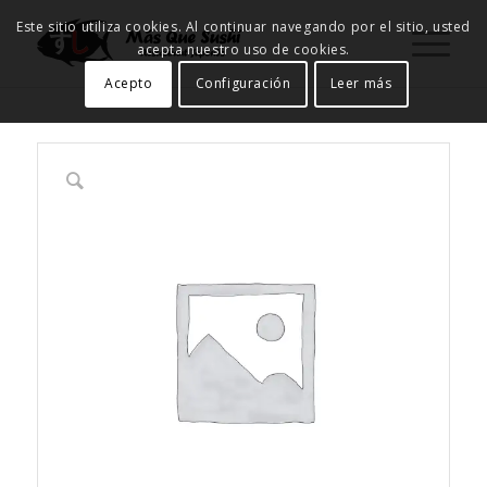
Este sitio utiliza cookies. Al continuar navegando por el sitio, usted
acepta nuestro uso de cookies.
Acepto
Configuración
Leer más