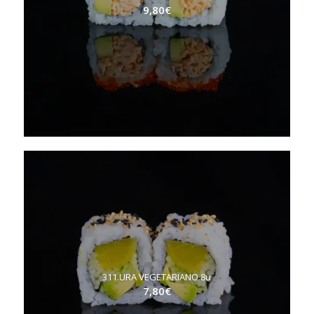
9,80
€
311.URA VEGETARIANO 8u
7,80
€