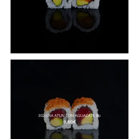
302.URA ATUN CON AGUACATE 8u
9,80
€