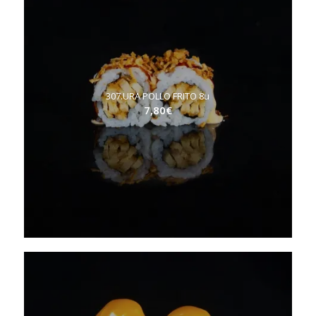
307.URA POLLO FRITO 8u
7,80
€