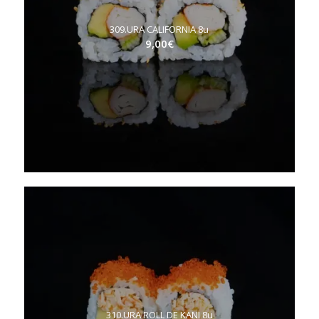
309.URA CALIFORNIA 8u
9,00
€
310.URA ROLL DE KANI 8u