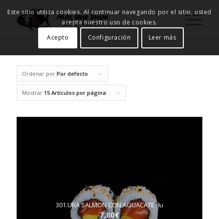
Este sitio utiliza cookies. Al continuar navegando por el sitio, usted
acepta nuestro uso de cookies.
Acepto
Configuración
Leer más
Ordenar por
Por defecto
Mostrar
15 Artículos por página
301.URA SALMON CON AGUACATE 8u
7,80
€