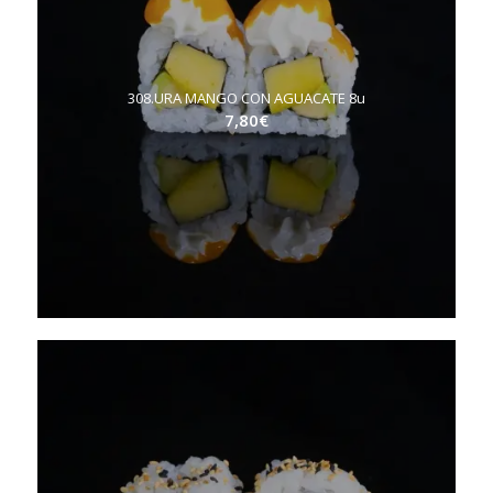
308.URA MANGO CON AGUACATE 8u
7,80
€