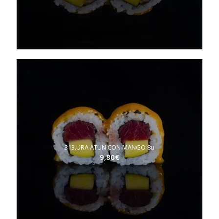
313.URA ATUN CON MANGO 8u
9,80
€