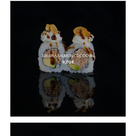
306.URA SALMON COCIDO 8u
9,00
€