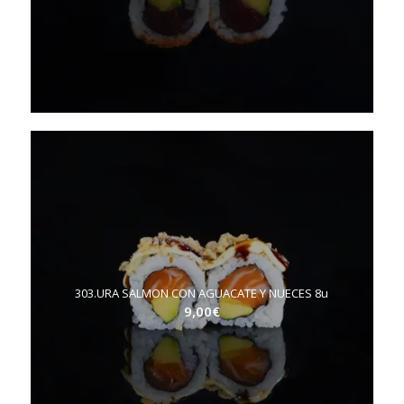
303.URA SALMON CON AGUACATE Y NUECES 8u
9,00
€