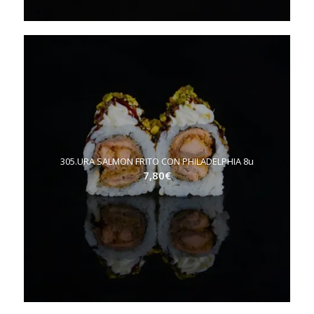
305.URA SALMON FRITO CON PHILADELPHIA 8u
7,80
€