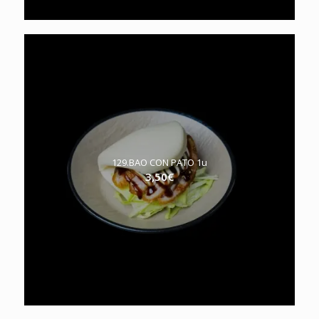
129.BAO CON PATO 1u
3,50
€