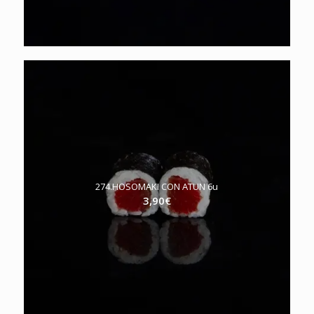
274.HOSOMAKI CON ATUN 6u
3,90
€