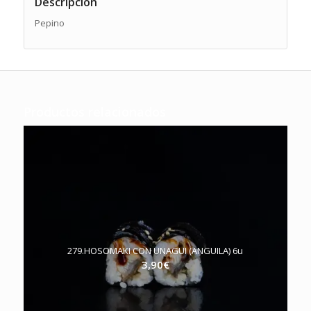
Descripción
Pepino
Productos relacionados
279.HOSOMAKI CON UNAGUI (ANGUILA) 6u
3,90
€