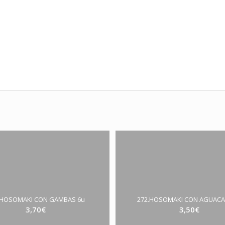
.HOSOMAKI CON GAMBAS 6u
272.HOSOMAKI CON AGUACA
3,70
€
3,50
€