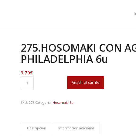
I
275.HOSOMAKI CON A
PHILADELPHIA 6u
3,70
€
Añadir al carrito
SKU:
275
Categoría:
Hosomaki 6u
Descripción
Información adicional