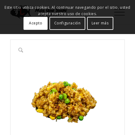
Este sitio utiliza cookies. Al continuar navegando por el sitio, usted
acepta nuestro uso de cookies.
Acepto
Configuración
Leer más