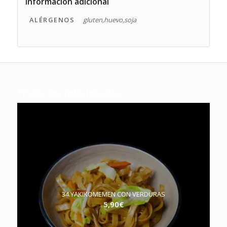
Información adicional
ALÉRGENOS
gluten,huevo,soja
Productos relacionados
34.YAKIKOMEMEN CON VERDURAS
5,90
€